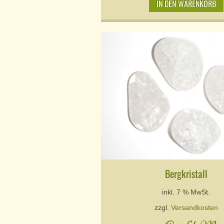
IN DEN WARENKORB
Bergkristall
inkl. 7 % MwSt.
zzgl.
Versandkosten