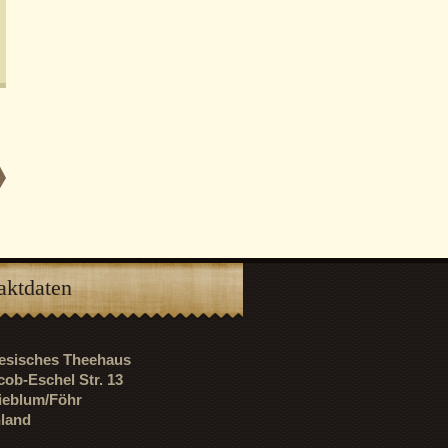
aktdaten
riesisches Theehaus
cob-Eschel Str. 13
ieblum/Föhr
land