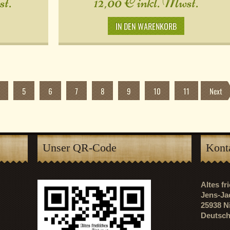
t.
12,00
€
inkl. Mwst.
IN DEN WARENKORB
5
6
7
8
9
10
11
Next
Unser QR-Code
Kont
Altes f
Jens-Ja
25938 N
Deutsch