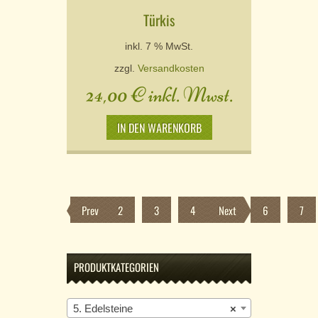
Türkis
inkl. 7 % MwSt.
zzgl.
Versandkosten
24,00
€
inkl. Mwst.
IN DEN WARENKORB
Prev
1
2
3
4
Next
5
6
7
PRODUKTKATEGORIEN
5. Edelsteine
×