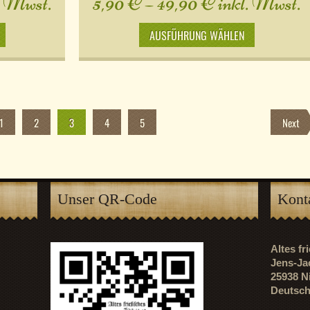
. Mwst.
5,90
€
–
49,90
€
inkl. Mwst.
AUSFÜHRUNG WÄHLEN
1
2
3
4
5
Next
Unser QR-Code
Kont
Altes f
Jens-Ja
25938 N
Deutsch