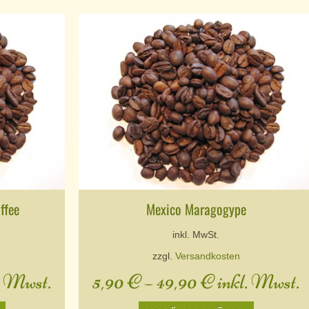
ffee
Mexico Maragogype
inkl. MwSt.
zzgl.
Versandkosten
. Mwst.
5,90
€
–
49,90
€
inkl. Mwst.