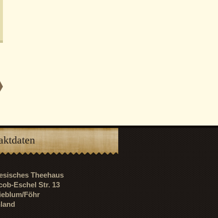
aktdaten
riesisches Theehaus
cob-Eschel Str. 13
ieblum/Föhr
land