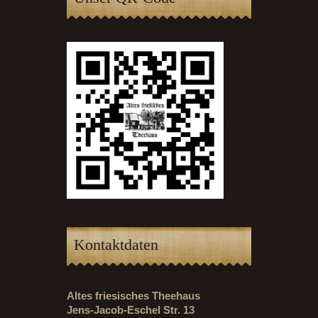
Kontaktdaten
Altes friesisches Theehaus
Jens-Jacob-Eschel Str. 13