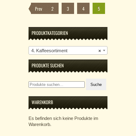
Prev
1
2
3
4
5
PRODUKTKATEGORIEN
4. Kaffeesortiment
×
PRODUKTE SUCHEN
Suche
Suche
nach:
WARENKORB
Es befinden sich keine Produkte im
Warenkorb.