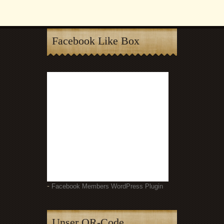
Facebook Like Box
-
Facebook Members WordPress Plugin
Unser QR-Code