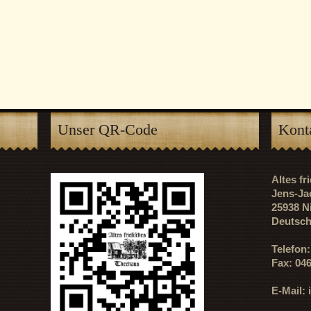
Unser QR-Code
Kont
Altes f
Jens-Ja
25938 N
Deutsch
Telefon
Fax: 04
E-Mail: