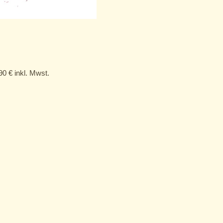
,90
€
inkl. Mwst.