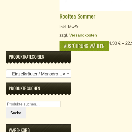
Rooitea Sommer
inkl. MwSt.
zzgl.
Versandkosten
4,90
€
–
22
AUSFÜHRUNG WÄHLEN
PRODUKTKATEGORIEN
Einzelkräuter / Monodrogen
×
PRODUKTE SUCHEN
Suche
nach:
Suche
WARENKORB