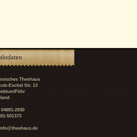
aktdaten
riesisches Theehaus
cob-Eschel Str. 13
ieblum/Föhr
land
: 04681-2930
681-501373
info@theehaus.de