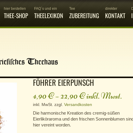
hier bestellen
FAQ´s und ein
Tee
direkter
THEE-SHOP
THEELEXIKON
ZUBEREITUNG
KONTAKT
FÖHRER EIERPUNSCH
4,90
€
–
22,90
€
inkl. Mwst.
inkl. MwSt.
zzgl.
Versandkosten
Die harmonische Kreation des cremig-süßen
Eierliköraroma und den frischen Sonnenblumen sin
hier vereint worden.