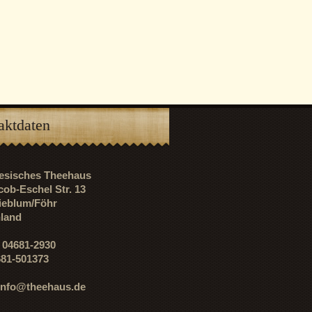
aktdaten
riesisches Theehaus
cob-Eschel Str. 13
ieblum/Föhr
land
: 04681-2930
681-501373
info@theehaus.de