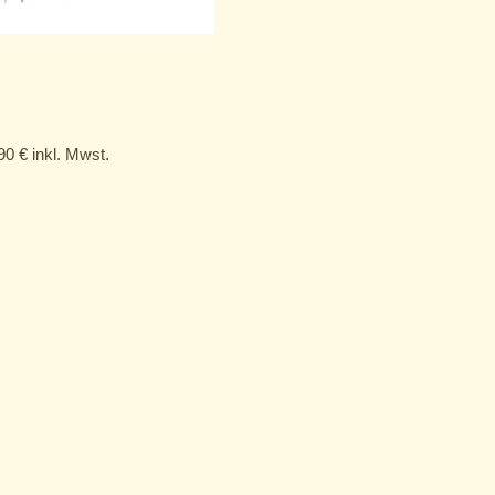
,90
€
inkl. Mwst.