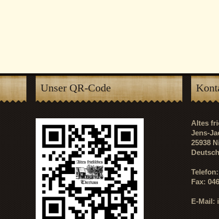
Unser QR-Code
Kont
Altes f
Jens-Ja
25938 N
Deutsch
Telefon
Fax: 04
E-Mail: