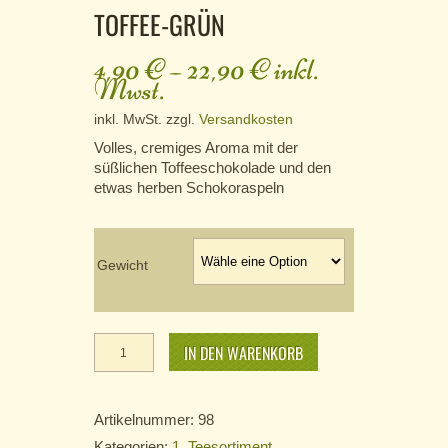
TOFFEE-GRÜN
4,90
€
–
22,90
€
inkl.
Mwst.
inkl. MwSt.
zzgl.
Versandkosten
Volles, cremiges Aroma mit der
süßlichen Toffeeschokolade und den
etwas herben Schokoraspeln
Gewicht
Toffee-Grün
Menge
IN DEN WARENKORB
Artikelnummer:
98
Kategorien:
1. Teesortiment
,