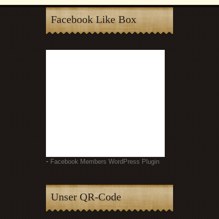
Facebook Like Box
-
Facebook Members WordPress Plugin
Unser QR-Code