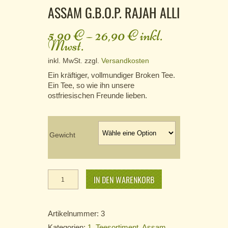
ASSAM G.B.O.P. RAJAH ALLI
5,90
€
–
26,90
€
inkl.
Mwst.
inkl. MwSt.
zzgl.
Versandkosten
Ein kräftiger, vollmundiger Broken Tee.
Ein Tee, so wie ihn unsere
ostfriesischen Freunde lieben.
Gewicht
Assam
G.B.O.P.
IN DEN WARENKORB
Rajah Alli
Menge
Artikelnummer:
3
Kategorien:
1. Teesortiment
,
Assam
,