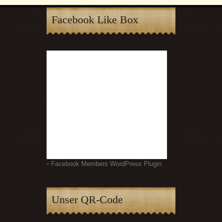
Facebook Like Box
-
Facebook Members WordPress Plugin
Unser QR-Code