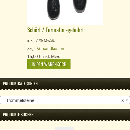
Schörl / Turmalin -gebohrt
inkl. 7 % MwSt.
zzgl.
Versandkosten
15,00
€
inkl. Mwst.
IN DEN WARENKORB
PRODUKTKATEGORIEN
Trommelsteine
×
PRODUKTE SUCHEN
Suche