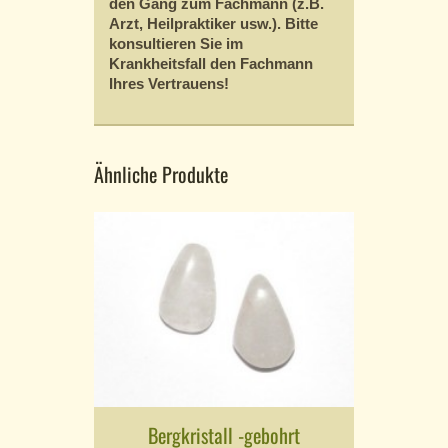
den Gang zum Fachmann (z.B.
Arzt, Heilpraktiker usw.). Bitte
konsultieren Sie im
Krankheitsfall den Fachmann
Ihres Vertrauens!
Ähnliche Produkte
Bergkristall -gebohrt