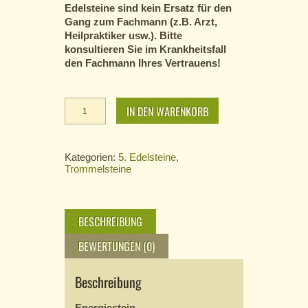
Edelsteine sind kein Ersatz für den
Gang zum Fachmann (z.B. Arzt,
Heilpraktiker usw.). Bitte
konsultieren Sie im Krankheitsfall
den Fachmann Ihres Vertrauens!
roter
IN DEN WARENKORB
Jaspis
-
gebohrt
Menge
Kategorien:
5. Edelsteine
,
Trommelsteine
BESCHREIBUNG
BEWERTUNGEN (0)
Beschreibung
Energiestein