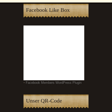
Facebook Like Box
-
Facebook Members WordPress Plugin
Unser QR-Code