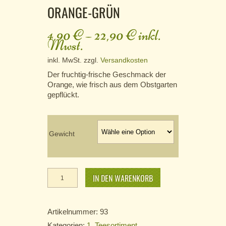
ORANGE-GRÜN
4,90
€
–
22,90
€
inkl.
Mwst.
inkl. MwSt.
zzgl.
Versandkosten
Der fruchtig-frische Geschmack der
Orange, wie frisch aus dem Obstgarten
gepflückt.
Gewicht
Orange-
Grün Menge
IN DEN WARENKORB
Artikelnummer:
93
Kategorien:
1. Teesortiment
,