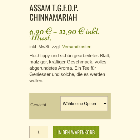
ASSAM T.G.F.O.P.
CHINNAMARIAH
6,90
€
–
32,90
€
inkl.
Mwst.
inkl. MwSt.
zzgl.
Versandkosten
Hochtippy und schön gearbeitetes Blatt,
malziger, kräftiger Geschmack, volles
abgerundetes Aroma. Ein Tee für
Geniesser und solche, die es werden
wollen.
Gewicht
Assam
T.G.F.O.P.
IN DEN WARENKORB
Chinnamariah