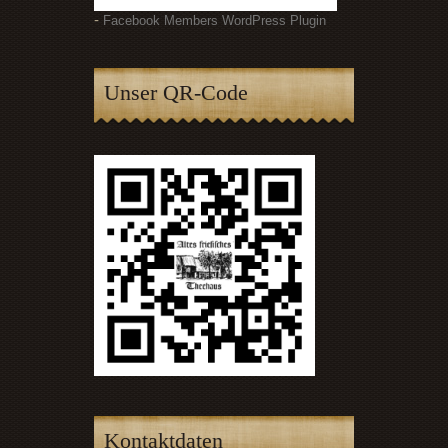
-
Facebook Members WordPress Plugin
Unser QR-Code
Kontaktdaten