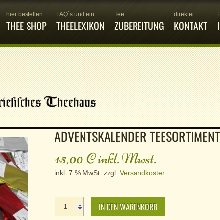
hier bestellen
FAQ´s und ein
Tee
direkter
THEE-SHOP
THEELEXIKON
ZUBEREITUNG
KONTAKT
ADVENTSKALENDER TEESORTIMENT
45,00
€
inkl. Mwst.
inkl. 7 % MwSt.
zzgl.
Versandkosten
Adventskalender
IN DEN WARENKORB
Teesortiment
Menge