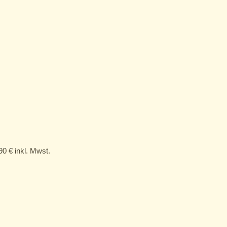
,90
€
inkl. Mwst.