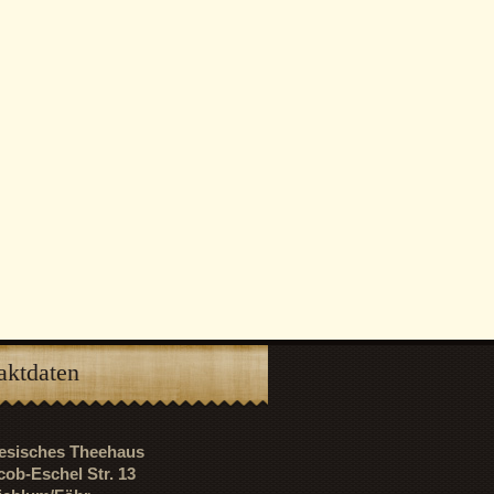
aktdaten
riesisches Theehaus
cob-Eschel Str. 13