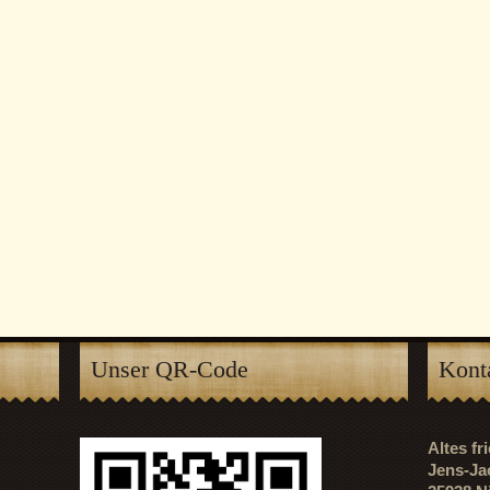
Unser QR-Code
Kont
Altes f
Jens-Ja