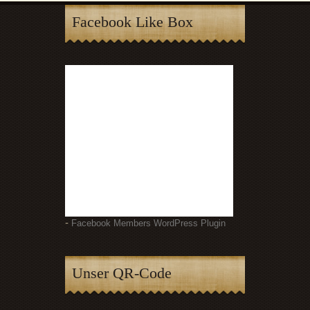
Facebook Like Box
-
Facebook Members WordPress Plugin
Unser QR-Code