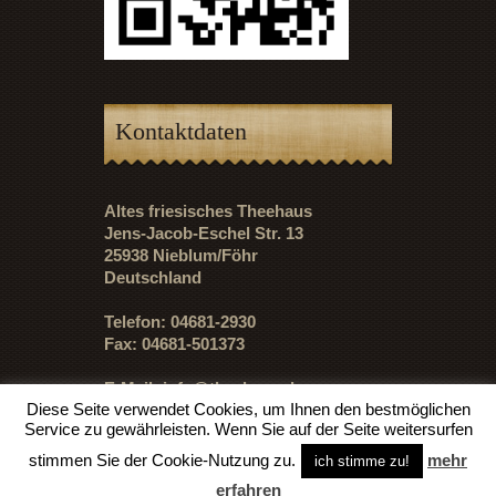
Kontaktdaten
Altes friesisches Theehaus
Jens-Jacob-Eschel Str. 13
25938 Nieblum/Föhr
Deutschland
Telefon: 04681-2930
Fax: 04681-501373
E-Mail:
info@theehaus.de
Diese Seite verwendet Cookies, um Ihnen den bestmöglichen
Service zu gewährleisten. Wenn Sie auf der Seite weitersurfen
stimmen Sie der Cookie-Nutzung zu.
mehr
ich stimme zu!
Copyright ©1997-2018
erfahren