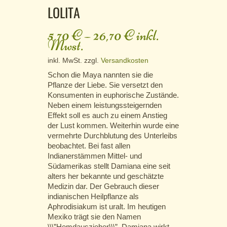
LOLITA
5,70
€
–
26,70
€
inkl.
Mwst.
inkl. MwSt.
zzgl.
Versandkosten
Schon die Maya nannten sie die
Pflanze der Liebe. Sie versetzt den
Konsumenten in euphorische Zustände.
Neben einem leistungssteigernden
Effekt soll es auch zu einem Anstieg
der Lust kommen. Weiterhin wurde eine
vermehrte Durchblutung des Unterleibs
beobachtet. Bei fast allen
Indianerstämmen Mittel- und
Südamerikas stellt Damiana eine seit
alters her bekannte und geschätzte
Medizin dar. Der Gebrauch dieser
indianischen Heilpflanze als
Aphrodisiakum ist uralt. Im heutigen
Mexiko trägt sie den Namen
\\\”Hemdauszieher\\\”. Damiana wirkt