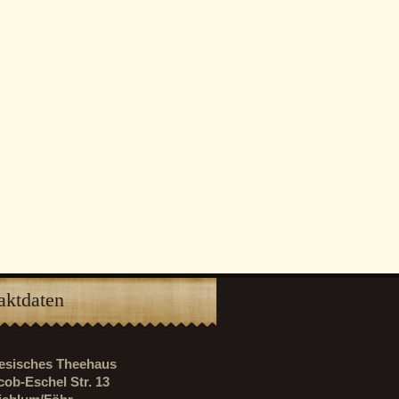
aktdaten
riesisches Theehaus
cob-Eschel Str. 13