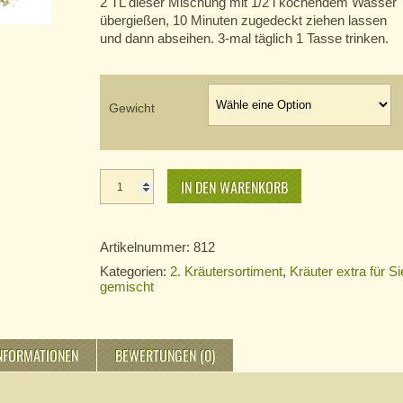
2 TL dieser Mischung mit 1/2 l kochendem Wasser
übergießen, 10 Minuten zugedeckt ziehen lassen
und dann abseihen. 3-mal täglich 1 Tasse trinken.
Gewicht
Kräutertee
Nr. 812
IN DEN WARENKORB
Menge
Artikelnummer:
812
Kategorien:
2. Kräutersortiment
,
Kräuter extra für Si
gemischt
INFORMATIONEN
BEWERTUNGEN (0)