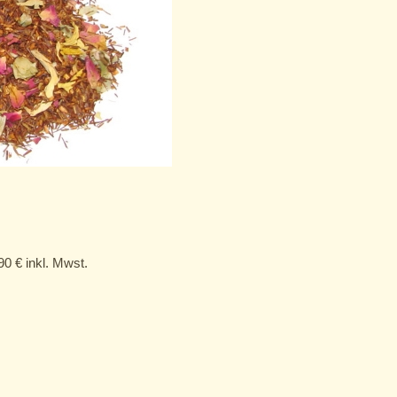
,90
€
inkl. Mwst.