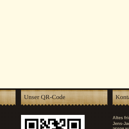
Unser QR-Code
Kont
Altes f
Jens-Ja