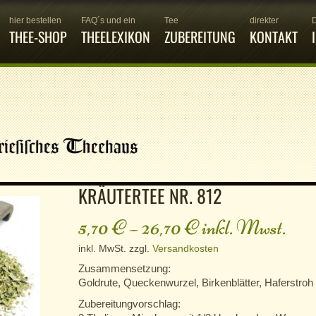
hier bestellen
FAQ´s und ein
Tee
direkter
THEE-SHOP
THEELEXIKON
ZUBEREITUNG
KONTAKT
KRÄUTERTEE NR. 812
5,70
€
–
26,70
€
inkl. Mwst.
inkl. MwSt.
zzgl.
Versandkosten
Zusammensetzung:
Goldrute, Queckenwurzel, Birkenblätter, Haferstroh
Zubereitungvorschlag: