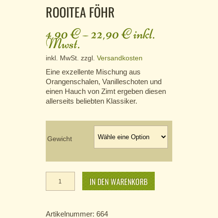
ROOITEA FÖHR
4,90
€
–
22,90
€
inkl.
Mwst.
inkl. MwSt.
zzgl.
Versandkosten
Eine exzellente Mischung aus
Orangenschalen, Vanilleschoten und
einen Hauch von Zimt ergeben diesen
allerseits beliebten Klassiker.
Gewicht
Rooitea
Föhr Menge
IN DEN WARENKORB
Artikelnummer:
664