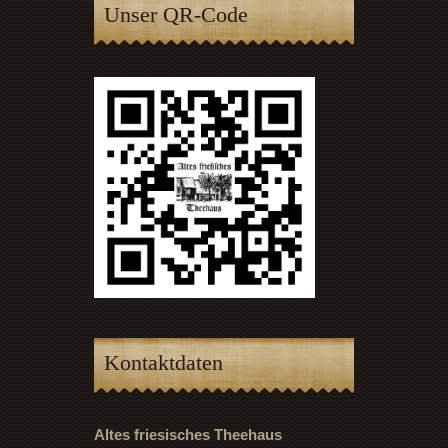
Unser QR-Code
Kontaktdaten
Altes friesisches Theehaus