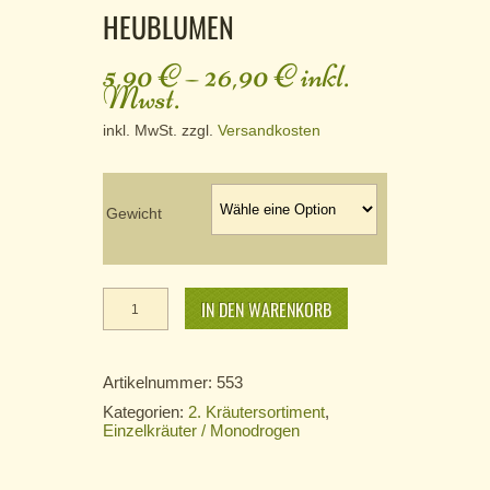
HEUBLUMEN
5,90
€
–
26,90
€
inkl.
Mwst.
inkl. MwSt.
zzgl.
Versandkosten
Gewicht
Heublumen
Menge
IN DEN WARENKORB
Artikelnummer:
553
Kategorien:
2. Kräutersortiment
,
Einzelkräuter / Monodrogen