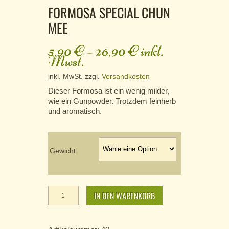
FORMOSA SPECIAL CHUN
MEE
5,90
€
–
26,90
€
inkl.
Mwst.
inkl. MwSt.
zzgl.
Versandkosten
Dieser Formosa ist ein wenig milder,
wie ein Gunpowder. Trotzdem feinherb
und aromatisch.
Gewicht
Formosa
Special
IN DEN WARENKORB
Chun Mee
Menge