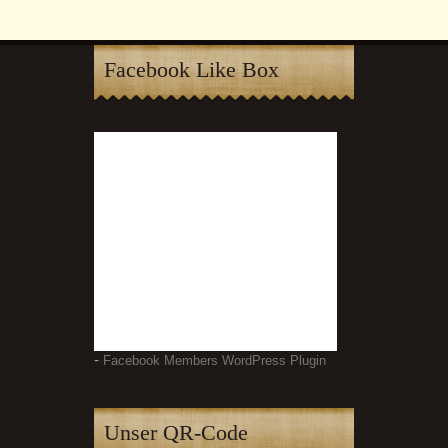
Facebook Like Box
-
Facebook Members WordPress Plugin
Unser QR-Code