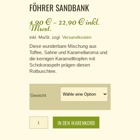
FÖHRER SANDBANK
4,90
€
–
22,90
€
inkl.
Mwst.
inkl. MwSt.
zzgl.
Versandkosten
Diese wunderbare Mischung aus
Toffee, Sahne und Karamellaroma und
die kernigen Karamelltropfen mit
Schokoraspeln prägen diesen
Rotbuschtee.
Gewicht
Föhrer
Sandbank
IN DEN WARENKORB
Menge