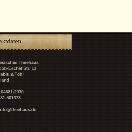
aktdaten
riesisches Theehaus
cob-Eschel Str. 13
ieblum/Föhr
land
: 04681-2930
681-501373
info@theehaus.de