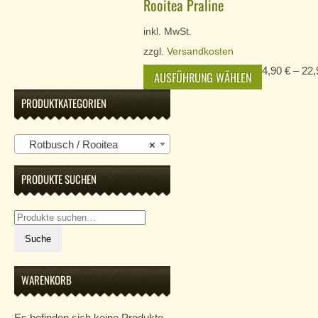
Rooitea Praline
inkl. MwSt.
zzgl.
Versandkosten
4,90
€
–
22
AUSFÜHRUNG WÄHLEN
PRODUKTKATEGORIEN
Rotbusch / Rooitea
×
PRODUKTE SUCHEN
Suche
nach:
Suche
WARENKORB
Es befinden sich keine Produkte