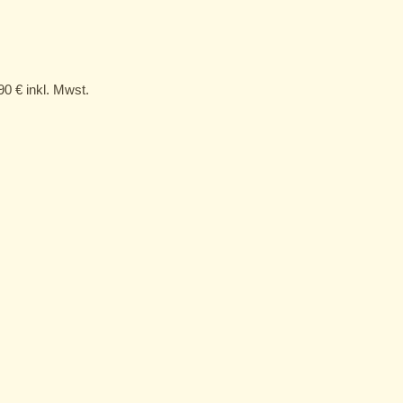
,90
€
inkl. Mwst.