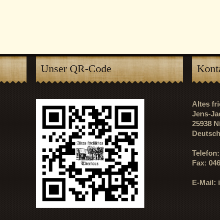
Unser QR-Code
Kont
Altes f
Jens-Ja
25938 N
Deutsch
Telefon
Fax: 04
E-Mail: