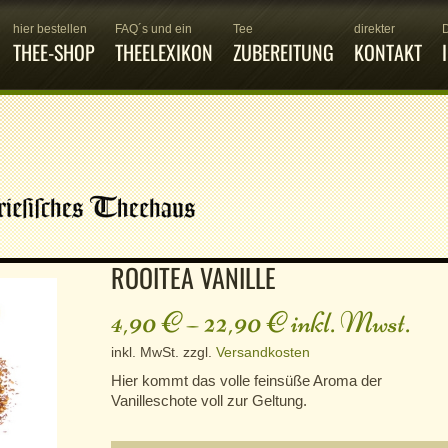
hier bestellen
FAQ´s und ein
Tee
direkter
THEE-SHOP
THEELEXIKON
ZUBEREITUNG
KONTAKT
ROOITEA VANILLE
4,90
€
–
22,90
€
inkl. Mwst.
inkl. MwSt.
zzgl.
Versandkosten
Hier kommt das volle feinsüße Aroma der
Vanilleschote voll zur Geltung.