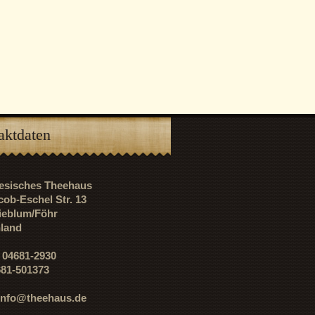
aktdaten
riesisches Theehaus
cob-Eschel Str. 13
ieblum/Föhr
land
: 04681-2930
681-501373
info@theehaus.de