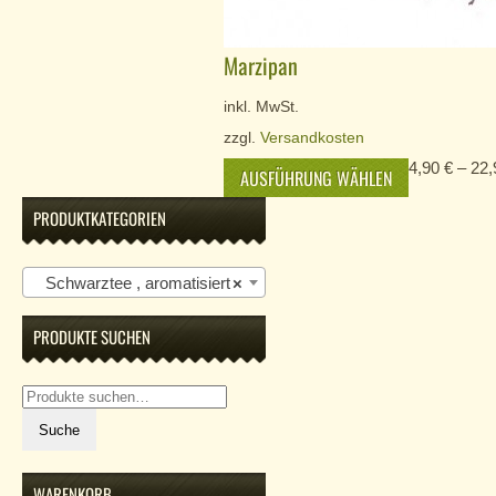
Marzipan
inkl. MwSt.
zzgl.
Versandkosten
4,90
€
–
22
AUSFÜHRUNG WÄHLEN
PRODUKTKATEGORIEN
Schwarztee , aromatisiert
×
PRODUKTE SUCHEN
Suche
nach:
Suche
WARENKORB