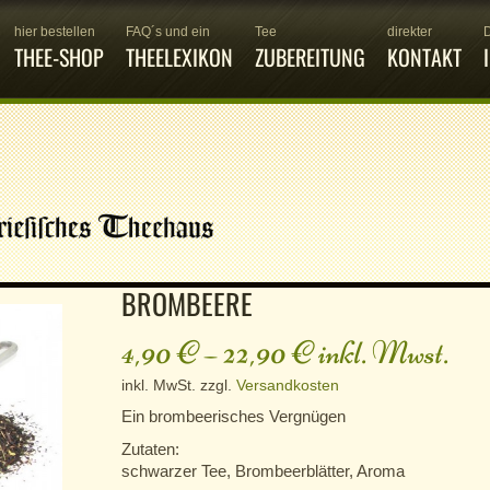
hier bestellen
FAQ´s und ein
Tee
direkter
THEE-SHOP
THEELEXIKON
ZUBEREITUNG
KONTAKT
BROMBEERE
4,90
€
–
22,90
€
inkl. Mwst.
inkl. MwSt.
zzgl.
Versandkosten
Ein brombeerisches Vergnügen
Zutaten:
schwarzer Tee, Brombeerblätter, Aroma