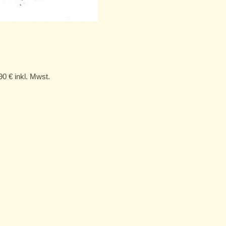
,90
€
inkl. Mwst.