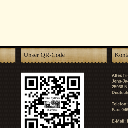
Unser QR-Code
Kont
Altes f
Jens-Ja
25938 N
Deutsch
Telefon
Fax: 04
E-Mail: