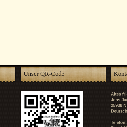
Unser QR-Code
Kont
Altes f
Jens-Ja
25938 N
Deutsch
Telefon