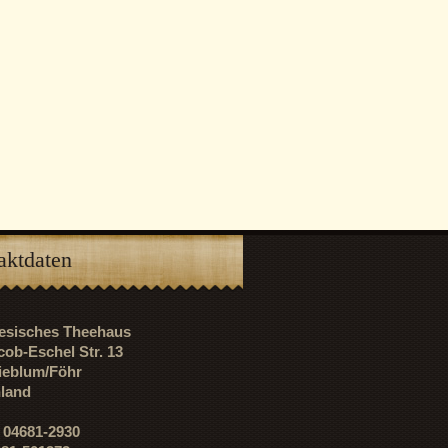
aktdaten
riesisches Theehaus
cob-Eschel Str. 13
ieblum/Föhr
land
: 04681-2930