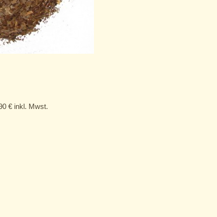
,90
€
inkl. Mwst.