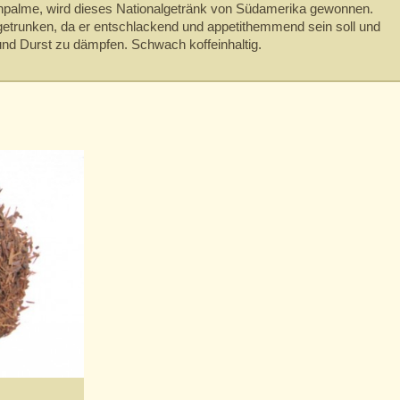
chpalme, wird dieses Nationalgetränk von Südamerika gewonnen.
getrunken, da er entschlackend und appetithemmend sein soll und
 und Durst zu dämpfen. Schwach koffeinhaltig.