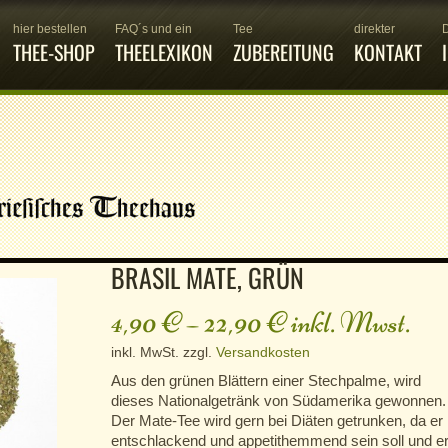
hier bestellen
FAQ´s und ein
Tee
direkter
THEE-SHOP
THEELEXIKON
ZUBEREITUNG
KONTAKT
BRASIL MATE, GRÜN
4,90
€
–
22,90
€
inkl. Mwst.
inkl. MwSt.
zzgl.
Versandkosten
Aus den grünen Blättern einer Stechpalme, wird
dieses Nationalgetränk von Südamerika gewonnen.
Der Mate-Tee wird gern bei Diäten getrunken, da er
entschlackend und appetithemmend sein soll und e