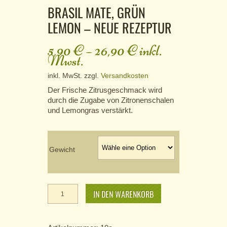
BRASIL MATE, GRÜN
LEMON – NEUE REZEPTUR
5,90
€
–
26,90
€
inkl.
Mwst.
inkl. MwSt.
zzgl.
Versandkosten
Der Frische Zitrusgeschmack wird
durch die Zugabe von Zitronenschalen
und Lemongras verstärkt.
Gewicht
Brasil Mate,
grün Lemon
IN DEN WARENKORB
- neue
Rezeptur
Menge