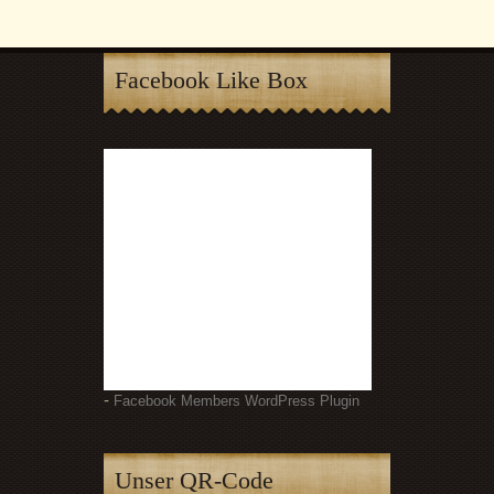
Facebook Like Box
-
Facebook Members WordPress Plugin
Unser QR-Code