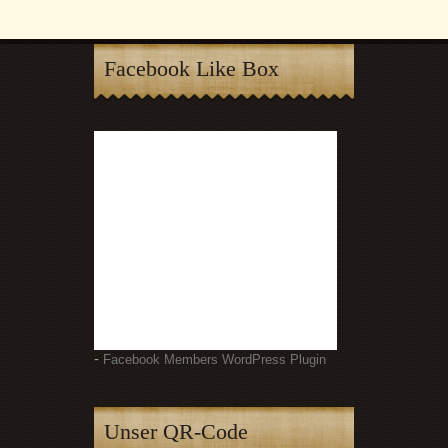
Facebook Like Box
-
Facebook Members WordPress Plugin
Unser QR-Code