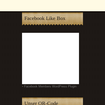
Facebook Like Box
-
Facebook Members WordPress Plugin
Unser QR-Code