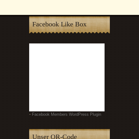
Facebook Like Box
-
Facebook Members WordPress Plugin
Unser QR-Code