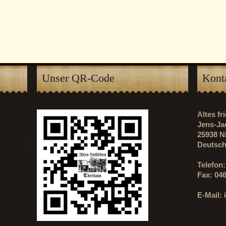
Unser QR-Code
Kont
Altes f
Jens-Ja
25938 N
Deutsch
Telefon
Fax: 04
E-Mail: