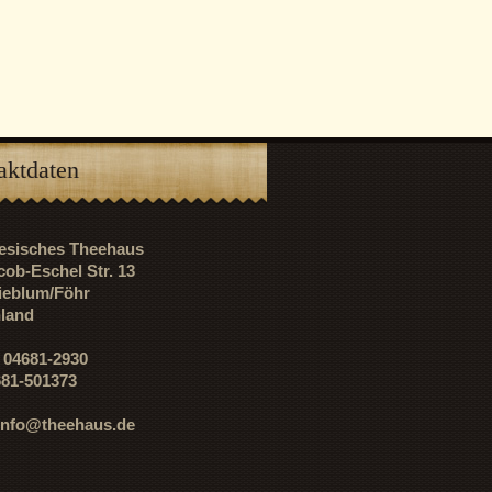
aktdaten
riesisches Theehaus
cob-Eschel Str. 13
ieblum/Föhr
land
: 04681-2930
681-501373
info@theehaus.de