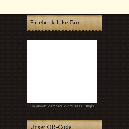
Facebook Like Box
-
Facebook Members WordPress Plugin
Unser QR-Code