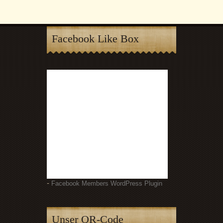
Facebook Like Box
-
Facebook Members WordPress Plugin
Unser QR-Code