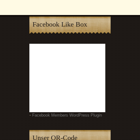
Facebook Like Box
-
Facebook Members WordPress Plugin
Unser QR-Code