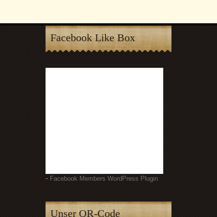
Facebook Like Box
-
Facebook Members WordPress Plugin
Unser QR-Code