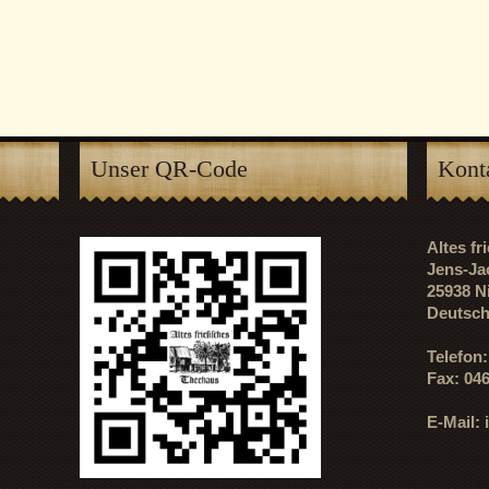
Unser QR-Code
Kont
Altes f
Jens-Ja
25938 N
Deutsch
Telefon
Fax: 04
E-Mail: