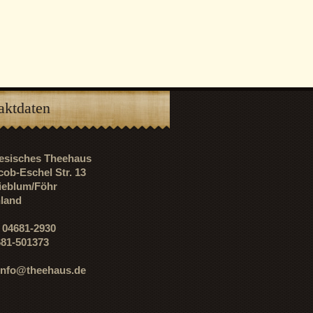
aktdaten
riesisches Theehaus
cob-Eschel Str. 13
ieblum/Föhr
land
: 04681-2930
681-501373
info@theehaus.de