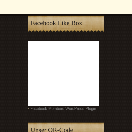
Facebook Like Box
-
Facebook Members WordPress Plugin
Unser QR-Code