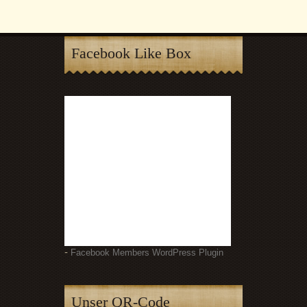
Facebook Like Box
-
Facebook Members WordPress Plugin
Unser QR-Code