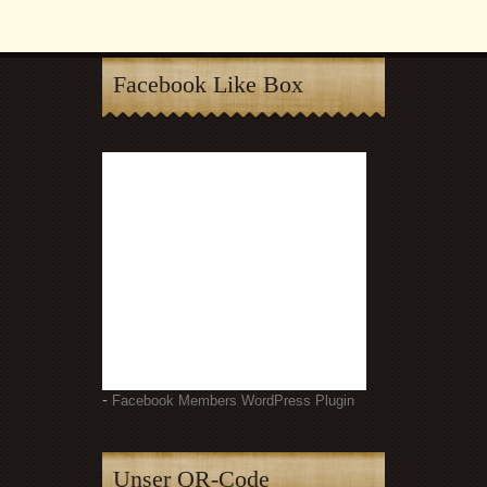
Facebook Like Box
-
Facebook Members WordPress Plugin
Unser QR-Code