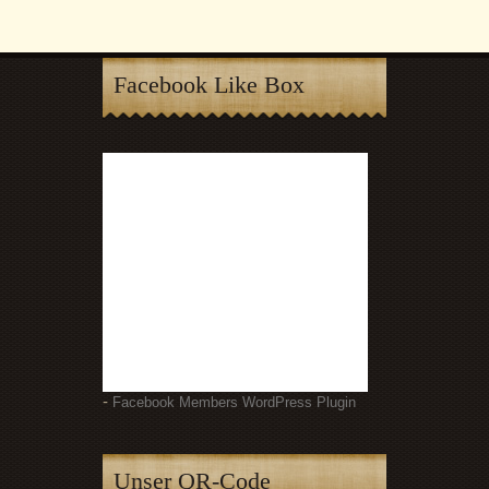
Facebook Like Box
-
Facebook Members WordPress Plugin
Unser QR-Code