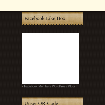
Facebook Like Box
-
Facebook Members WordPress Plugin
Unser QR-Code