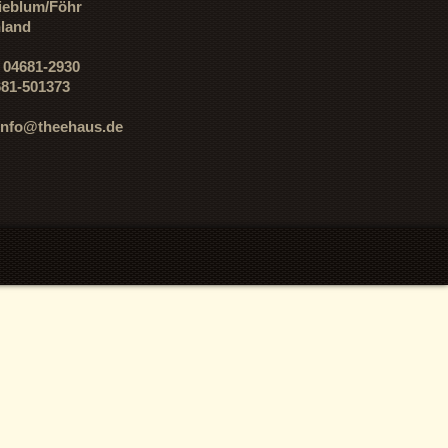
ieblum/Föhr
land
: 04681-2930
681-501373
info@theehaus.de