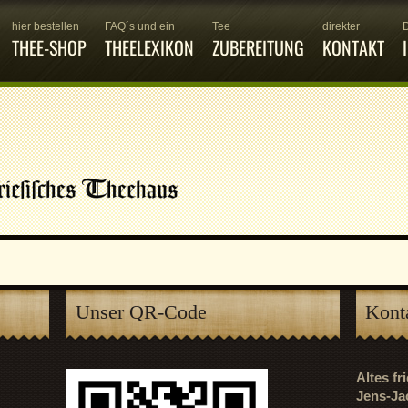
hier bestellen
FAQ´s und ein
Tee
direkter
THEE-SHOP
THEELEXIKON
ZUBEREITUNG
KONTAKT
Unser QR-Code
Kont
Altes f
Jens-Ja