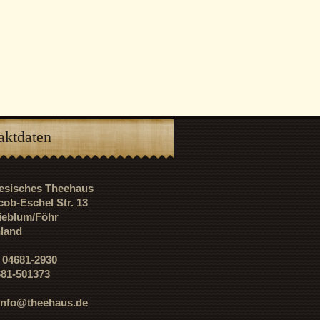
aktdaten
riesisches Theehaus
cob-Eschel Str. 13
ieblum/Föhr
land
: 04681-2930
681-501373
info@theehaus.de