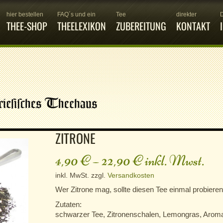
hier bestellen
FAQ´s und ein
Tee
direkter
THEE-SHOP
THEELEXIKON
ZUBEREITUNG
KONTAKT
ZITRONE
4,90
€
–
22,90
€
inkl. Mwst.
inkl. MwSt.
zzgl.
Versandkosten
Wer Zitrone mag, sollte diesen Tee einmal probieren
Zutaten:
schwarzer Tee, Zitronenschalen, Lemongras, Arom