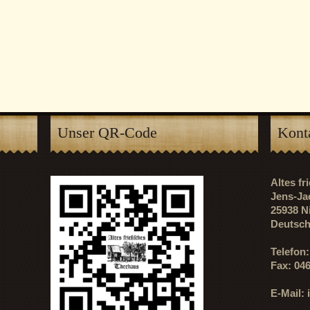
Unser QR-Code
Kont
Altes f
Jens-Ja
25938 N
Deutsch
Telefon
Fax: 04
E-Mail: