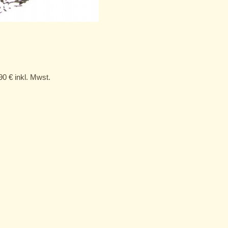
,90
€
inkl. Mwst.