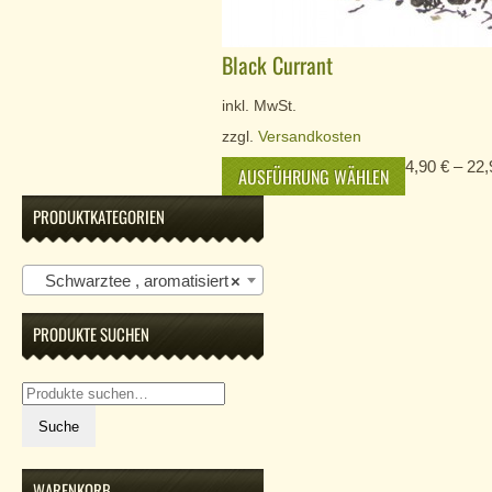
Black Currant
inkl. MwSt.
zzgl.
Versandkosten
4,90
€
–
22
AUSFÜHRUNG WÄHLEN
PRODUKTKATEGORIEN
Schwarztee , aromatisiert
×
PRODUKTE SUCHEN
Suche
nach:
Suche
WARENKORB