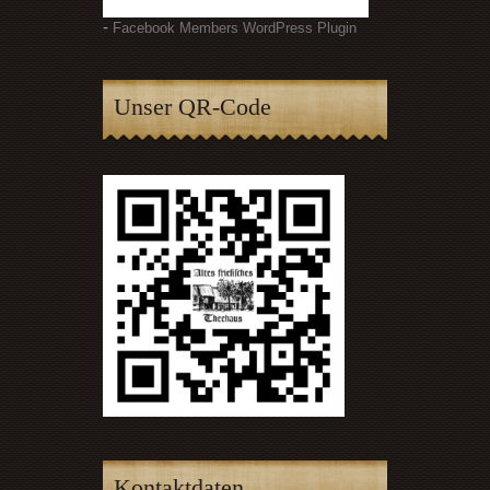
-
Facebook Members WordPress Plugin
Unser QR-Code
Kontaktdaten