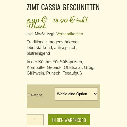
ZIMT CASSIA GESCHNITTEN
5,90
€
–
13,90
€
inkl.
Mwst.
inkl. MwSt.
zzgl.
Versandkosten
Traditionell: magenstärkend,
leberstärkend, antiseptisch,
blutreinigend
In der Küche: Für Süßspeisen,
Kompotte, Gebäck, Obstsalat, Grog,
Glühwein, Punsch, Teeaufguß
Gewicht
Zimt cassia
geschnitten
IN DEN WARENKORB
Menge