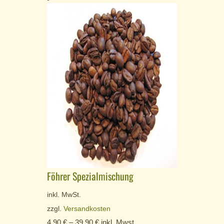
Föhrer Spezialmischung
inkl. MwSt.
zzgl.
Versandkosten
4,90
€
–
39,90
€
inkl. Mwst.