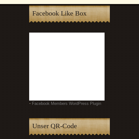
Facebook Like Box
-
Facebook Members WordPress Plugin
Unser QR-Code