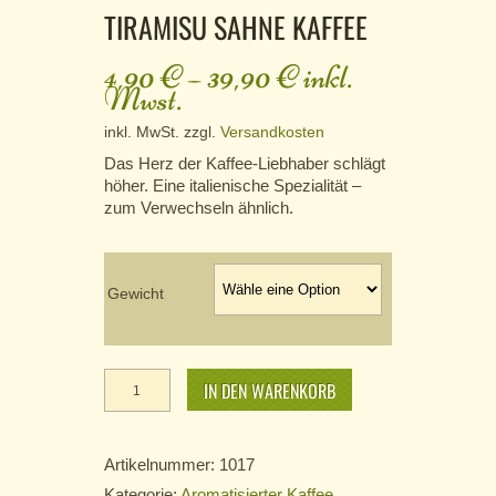
TIRAMISU SAHNE KAFFEE
4,90
€
–
39,90
€
inkl.
Mwst.
inkl. MwSt.
zzgl.
Versandkosten
Das Herz der Kaffee-Liebhaber schlägt
höher. Eine italienische Spezialität –
zum Verwechseln ähnlich.
Gewicht
Tiramisu
Sahne
IN DEN WARENKORB
Kaffee
Menge
Artikelnummer:
1017
Kategorie:
Aromatisierter Kaffee