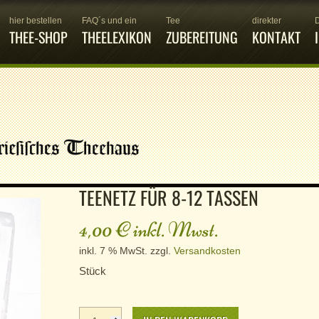
hier bestellen
FAQ´s und ein
Tee
direkter
THEE-SHOP
THEELEXIKON
ZUBEREITUNG
KONTAKT
TEENETZ FÜR 8-12 TASSEN
4,00
€
inkl. Mwst.
inkl. 7 % MwSt.
zzgl.
Versandkosten
Stück
Teenetz