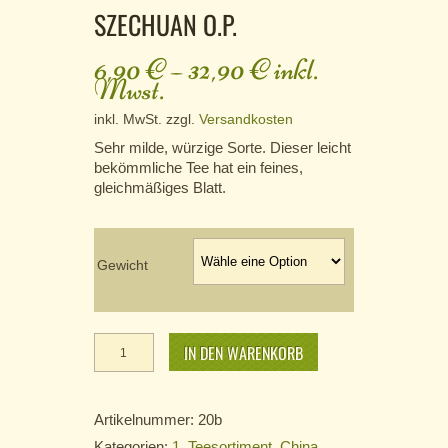
SZECHUAN O.P.
6,90
€
–
32,90
€
inkl.
Mwst.
inkl. MwSt.
zzgl.
Versandkosten
Sehr milde, würzige Sorte. Dieser leicht
bekömmliche Tee hat ein feines,
gleichmäßiges Blatt.
Gewicht
Szechuan
O.P. Menge
IN DEN WARENKORB
Artikelnummer:
20b
Kategorien:
1. Teesortiment
,
China
,