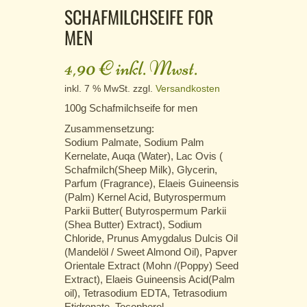
SCHAFMILCHSEIFE FOR
MEN
4,90
€
inkl. Mwst.
inkl. 7 % MwSt.
zzgl.
Versandkosten
100g Schafmilchseife for men
Zusammensetzung:
Sodium Palmate, Sodium Palm
Kernelate, Auqa (Water), Lac Ovis (
Schafmilch(Sheep Milk), Glycerin,
Parfum (Fragrance), Elaeis Guineensis
(Palm) Kernel Acid, Butyrospermum
Parkii Butter( Butyrospermum Parkii
(Shea Butter) Extract), Sodium
Chloride, Prunus Amygdalus Dulcis Oil
(Mandelöl / Sweet Almond Oil), Papver
Orientale Extract (Mohn /(Poppy) Seed
Extract), Elaeis Guineensis Acid(Palm
oil), Tetrasodium EDTA, Tetrasodium
Etidronate, Tocopherol,