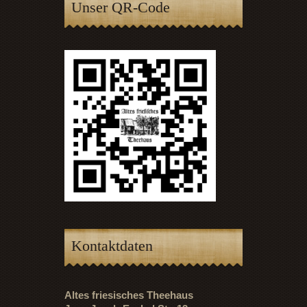
Unser QR-Code
Kontaktdaten
Altes friesisches Theehaus