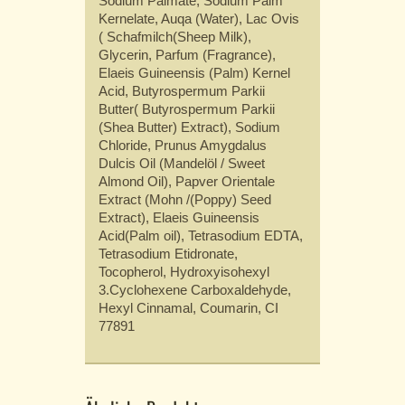
Sodium Palmate, Sodium Palm
Kernelate, Auqa (Water), Lac Ovis
( Schafmilch(Sheep Milk),
Glycerin, Parfum (Fragrance),
Elaeis Guineensis (Palm) Kernel
Acid, Butyrospermum Parkii
Butter( Butyrospermum Parkii
(Shea Butter) Extract), Sodium
Chloride, Prunus Amygdalus
Dulcis Oil (Mandelöl / Sweet
Almond Oil), Papver Orientale
Extract (Mohn /(Poppy) Seed
Extract), Elaeis Guineensis
Acid(Palm oil), Tetrasodium EDTA,
Tetrasodium Etidronate,
Tocopherol, Hydroxyisohexyl
3.Cyclohexene Carboxaldehyde,
Hexyl Cinnamal, Coumarin, CI
77891