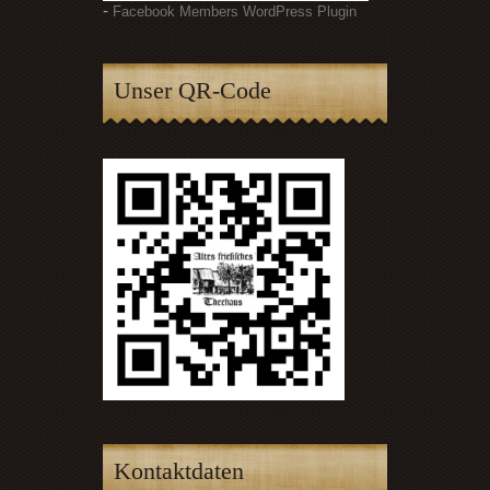
-
Facebook Members WordPress Plugin
Unser QR-Code
Kontaktdaten