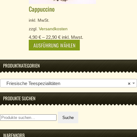
Cappuccino
inkl. MwSt.
zzgl.
Versandkosten
4,90
€
–
22,90
€
inkl. Mwst.
AUSFÜHRUNG WÄHLEN
PRODUKTKATEGORIEN
Friesische Teespezialitäten
×
PRODUKTE SUCHEN
Suche
Suche
nach:
WARENKORB