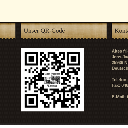
Unser QR-Code
Kont
Altes f
Jens-Ja
25938 N
Deutsch
Telefon
Fax: 04
E-Mail: