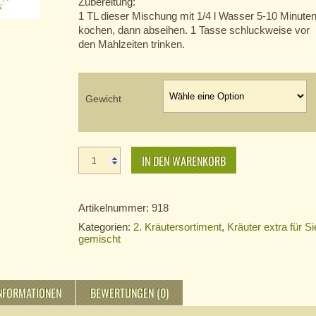
Zubereitung:
1 TL dieser Mischung mit 1/4 l Wasser 5-10 Minute
kochen, dann abseihen. 1 Tasse schluckweise vor
den Mahlzeiten trinken.
Gewicht
Kräutertee
Nr. 918
IN DEN WARENKORB
Menge
Artikelnummer:
918
Kategorien:
2. Kräutersortiment
,
Kräuter extra für Si
gemischt
INFORMATIONEN
BEWERTUNGEN (0)