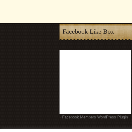
Facebook Like Box
-
Facebook Members WordPress Plugin