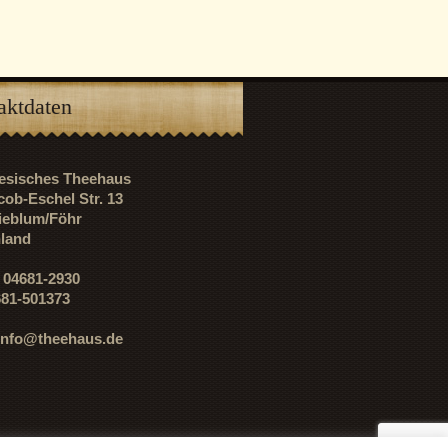
aktdaten
riesisches Theehaus
cob-Eschel Str. 13
ieblum/Föhr
land
: 04681-2930
681-501373
info@theehaus.de