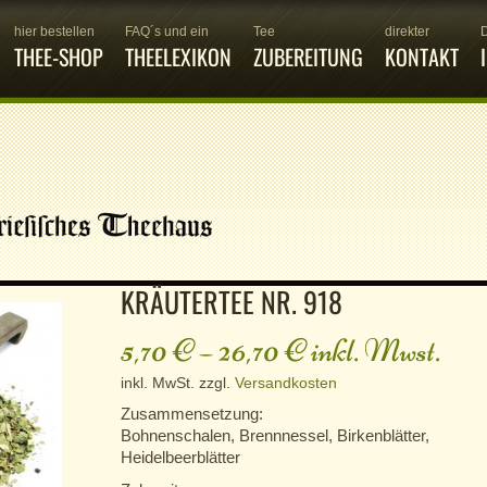
hier bestellen
FAQ´s und ein
Tee
direkter
THEE-SHOP
THEELEXIKON
ZUBEREITUNG
KONTAKT
KRÄUTERTEE NR. 918
5,70
€
–
26,70
€
inkl. Mwst.
inkl. MwSt.
zzgl.
Versandkosten
Zusammensetzung:
Bohnenschalen, Brennnessel, Birkenblätter,
Heidelbeerblätter