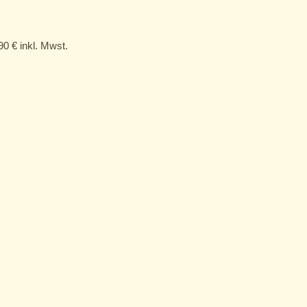
,90
€
inkl. Mwst.