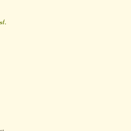
t.
st.