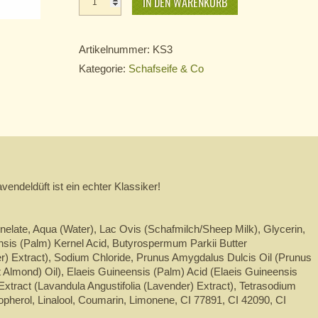
IN DEN WARENKORB
Schafmilchseife
Lavendel
Menge
Artikelnummer:
KS3
Kategorie:
Schafseife & Co
vendeldüft ist ein echter Klassiker!
late, Aqua (Water), Lac Ovis (Schafmilch/Sheep Milk), Glycerin,
nsis (Palm) Kernel Acid, Butyrospermum Parkii Butter
r) Extract), Sodium Chloride, Prunus Amygdalus Dulcis Oil (Prunus
Almond) Oil), Elaeis Guineensis (Palm) Acid (Elaeis Guineensis
 Extract (Lavandula Angustifolia (Lavender) Extract), Tetrasodium
pherol, Linalool, Coumarin, Limonene, CI 77891, CI 42090, CI