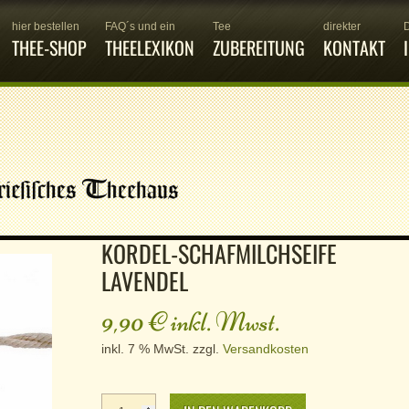
hier bestellen
FAQ´s und ein
Tee
direkter
THEE-SHOP
THEELEXIKON
ZUBEREITUNG
KONTAKT
KORDEL-SCHAFMILCHSEIFE
LAVENDEL
9,90
€
inkl. Mwst.
inkl. 7 % MwSt.
zzgl.
Versandkosten
Kordel-