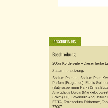
BESCHREIBUNG
Beschreibung
200gr Kordelseife – Dieser herbe La
Zusammensetzung:
Sodium Palmate, Sodium Palm Kerne
Parfum (Fragrance), Elaeis Guinee
(Butyrospermum Parkii (Shea Butte
Amygdalus Dulcis (Mandelöl/Sweet 
(Palm) Oil), Lavandula Angustifolia
EDTA, Tetrasodium Etidronate, Toco
77007