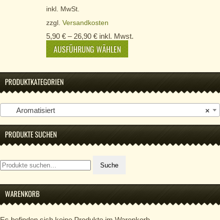
inkl. MwSt.
zzgl.
Versandkosten
5,90
€
–
26,90
€
inkl. Mwst.
AUSFÜHRUNG WÄHLEN
PRODUKTKATEGORIEN
Aromatisiert
×
PRODUKTE SUCHEN
Suche
Suche
nach:
WARENKORB
Es befinden sich keine Produkte im Warenkorb.