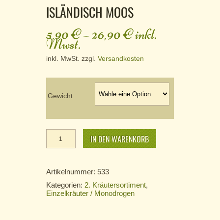
ISLÄNDISCH MOOS
5,90
€
–
26,90
€
inkl.
Mwst.
inkl. MwSt.
zzgl.
Versandkosten
Gewicht
Isländisch
Moos
IN DEN WARENKORB
Menge
Artikelnummer:
533
Kategorien:
2. Kräutersortiment
,
Einzelkräuter / Monodrogen